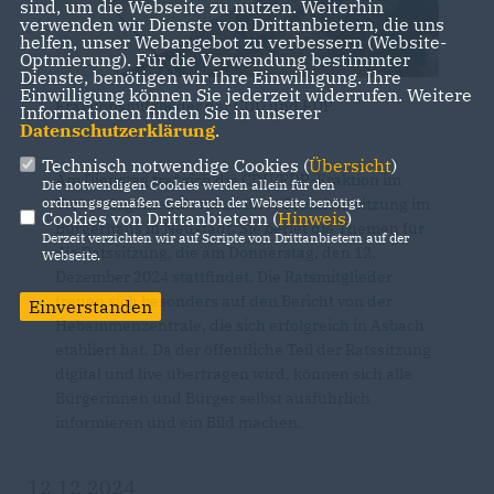
sind, um die Webseite zu nutzen. Weiterhin
verwenden wir Dienste von Drittanbietern, die uns
helfen, unser Webangebot zu verbessern (Website-
Optmierung). Für die Verwendung bestimmter
Dienste, benötigen wir Ihre Einwilligung. Ihre
Einwilligung können Sie jederzeit widerrufen. Weitere
Fraktionsmitglieder der CDU und FDP
Informationen finden Sie in unserer
Datenschutzerklärung
.
Technisch notwendige Cookies (
Übersicht
)
Am Dienstag traf sich die CDU/FDP-Fraktion im
Die notwendigen Cookies werden allein für den
Verbandsgemeinderat zu ihrer Fraktionssitzung im
ordnungsgemäßen Gebrauch der Webseite benötigt.
Cookies von Drittanbietern (
Hinweis
)
Bürgerhaus in Neustadt. Sie beriet die Themen für
Derzeit verzichten wir auf Scripte von Drittanbietern auf der
die Ratssitzung, die am Donnerstag, den 12.
Webseite.
Dezember 2024 stattfindet. Die Ratsmitglieder
freuen sich besonders auf den Bericht von der
Einverstanden
Hebammenzentrale, die sich erfolgreich in Asbach
etabliert hat. Da der öffentliche Teil der Ratssitzung
digital und live übertragen wird, können sich alle
Bürgerinnen und Bürger selbst ausführlich
informieren und ein Bild machen.
12.12.2024