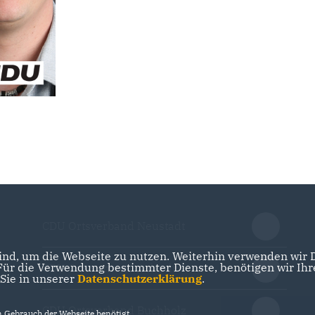
CDU Ortsverband Neustadt
nd, um die Webseite zu nutzen. Weiterhin verwenden wir Di
r die Verwendung bestimmter Dienste, benötigen wir Ihre 
CDU Ortsverband Asbach
 Sie in unserer
Datenschutzerklärung
.
CDU Ortsverband Buchholz
Gebrauch der Webseite benötigt.