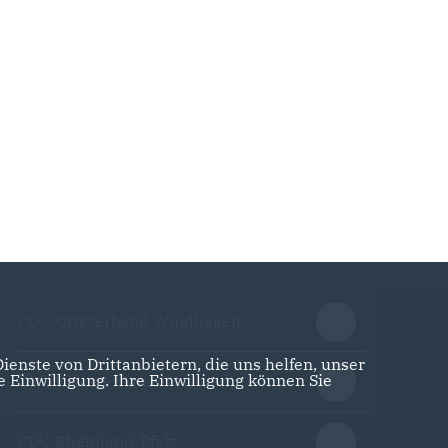
CDU Ortsverband Windhagen
enste von Drittanbietern, die uns helfen, unser
Einwilligung. Ihre Einwilligung können Sie
CDU Kreisverband Neuwied
CDU Rheinland-Pfalz